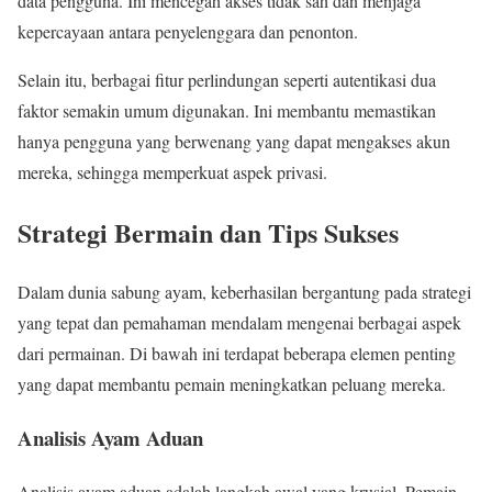
data pengguna. Ini mencegah akses tidak sah dan menjaga
kepercayaan antara penyelenggara dan penonton.
Selain itu, berbagai fitur perlindungan seperti autentikasi dua
faktor semakin umum digunakan. Ini membantu memastikan
hanya pengguna yang berwenang yang dapat mengakses akun
mereka, sehingga memperkuat aspek privasi.
Strategi Bermain dan Tips Sukses
Dalam dunia sabung ayam, keberhasilan bergantung pada strategi
yang tepat dan pemahaman mendalam mengenai berbagai aspek
dari permainan. Di bawah ini terdapat beberapa elemen penting
yang dapat membantu pemain meningkatkan peluang mereka.
Analisis Ayam Aduan
Analisis ayam aduan adalah langkah awal yang krusial. Pemain