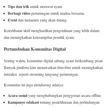
Tips dan trik
untuk merawat ayam.
Berbagi video
pertarungan untuk analisa bersama.
Event
dan turnamen yang akan datang.
Keterlibatan aktif menghasilkan pengetahuan yang lebih dalam
dan meningkatkan keterampilan pemilik ayam.
Pertumbuhan Komunitas Digital
Seiring waktu, komunitas digital sabung ayam berkembang pesat.
Banyak platform kini menawarkan fitur-fitur untuk meningkatkan
interaksi, seperti streaming langsung pertarungan.
Komunitas ini juga mendorong adanya:
Acara sosial
yang menghubungkan penggemar secara offline.
Kampanye edukasi
tentang pemeliharaan dan perlindungan