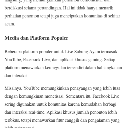
berdiskusi selama pertandingan. Hal ini tidak hanya menarik
perhatian penonton tetapi juga menciptakan komunitas di sekitar
acara.
Media dan Platform Populer
Beberapa platform populer untuk Live Sabung Ayam termasuk
YouTube, Facebook Live, dan aplikasi khusus gaming. Setiap
platform menawarkan keunggulan tersendiri dalam hal jangkauan
dan interaksi.
Misalnya, YouTube memungkinkan penayangan yang lebih luas
dengan kemungkinan monetisasi. Sementara itu, Facebook Live
sering digunakan untuk komunitas karena kemudahan berbagi
dan interaksi real-time. Aplikasi khusus jumlah penonton lebih
terfokus, tetapi menawarkan fitur canggih dan pengalaman yang
lebih terintegrasi.