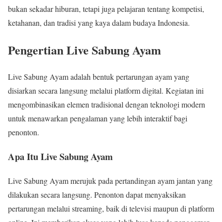
bukan sekadar hiburan, tetapi juga pelajaran tentang kompetisi,
ketahanan, dan tradisi yang kaya dalam budaya Indonesia.
Pengertian Live Sabung Ayam
Live Sabung Ayam adalah bentuk pertarungan ayam yang
disiarkan secara langsung melalui platform digital. Kegiatan ini
mengombinasikan elemen tradisional dengan teknologi modern
untuk menawarkan pengalaman yang lebih interaktif bagi
penonton.
Apa Itu Live Sabung Ayam
Live Sabung Ayam merujuk pada pertandingan ayam jantan yang
dilakukan secara langsung. Penonton dapat menyaksikan
pertarungan melalui streaming, baik di televisi maupun di platform