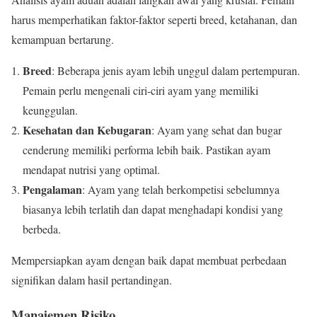
harus memperhatikan faktor-faktor seperti breed, ketahanan, dan
kemampuan bertarung.
Breed
: Beberapa jenis ayam lebih unggul dalam pertempuran.
Pemain perlu mengenali ciri-ciri ayam yang memiliki
keunggulan.
Kesehatan dan Kebugaran
: Ayam yang sehat dan bugar
cenderung memiliki performa lebih baik. Pastikan ayam
mendapat nutrisi yang optimal.
Pengalaman
: Ayam yang telah berkompetisi sebelumnya
biasanya lebih terlatih dan dapat menghadapi kondisi yang
berbeda.
Mempersiapkan ayam dengan baik dapat membuat perbedaan
signifikan dalam hasil pertandingan.
Manajemen Risiko