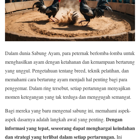
Dalam dunia Sabung Ayam, para peternak berlomba-lomba untuk
menghasilkan ayam dengan ketahanan dan kemampuan bertarung
yang unggul. Pengetahuan tentang breed, teknik pelatihan, dan
memahami cara bertarung ayam menjadi hal penting bagi para
penggemar. Dalam ring tersebut, setiap pertarungan menyajikan
momen ketegangan yang tak terduga dan menggugah semangat.
Bagi mereka yang baru mengenal sabung ini, memahami aspek-
Dengan
aspek dasarnya adalah langkah awal yang penting.
informasi yang tepat, seseorang dapat menghargai keindahan
dan strategi yang terlibat dalam setiap pertarungan.
Ini