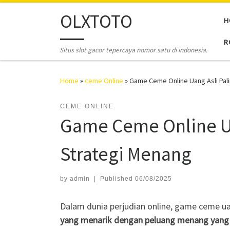
Skip to content
OLXTOTO
H
R
Situs slot gacor tepercaya nomor satu di indonesia.
Home
»
ceme Online
»
Game Ceme Online Uang Asli Pal
CEME ONLINE
Game Ceme Online Ua
Strategi Menang
by
admin
|
Published
06/08/2025
Dalam dunia perjudian online, game ceme uan
yang menarik dengan peluang menang yang r