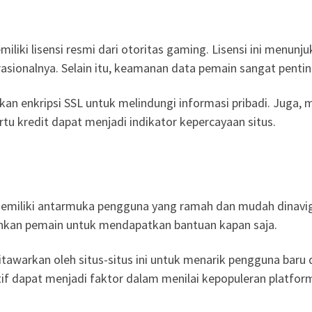
iliki lisensi resmi dari otoritas gaming. Lisensi ini menun
asionalnya. Selain itu, keamanan data pemain sangat pentin
an enkripsi SSL untuk melindungi informasi pribadi. Juga
rtu kredit dapat menjadi indikator kepercayaan situs.
memiliki antarmuka pengguna yang ramah dan mudah dinavig
inkan pemain untuk mendapatkan bantuan kapan saja.
itawarkan oleh situs-situs ini untuk menarik pengguna bar
tif dapat menjadi faktor dalam menilai kepopuleran platfor