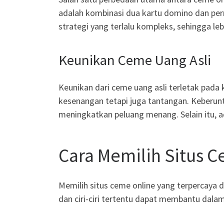
adalah kombinasi dua kartu domino dan per
strategi yang terlalu kompleks, sehingga l
Keunikan Ceme Uang Asli
Keunikan dari ceme uang asli terletak pa
kesenangan tetapi juga tantangan. Keberun
meningkatkan peluang menang. Selain itu, a
Cara Memilih Situs C
Memilih situs ceme online yang terpercaya
dan ciri-ciri tertentu dapat membantu dalam