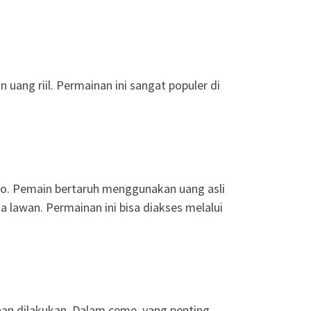
ang riil. Permainan ini sangat populer di
no. Pemain bertaruh menggunakan uang asli
a lawan. Permainan ini bisa diakses melalui
nan dilakukan. Dalam ceme, yang penting