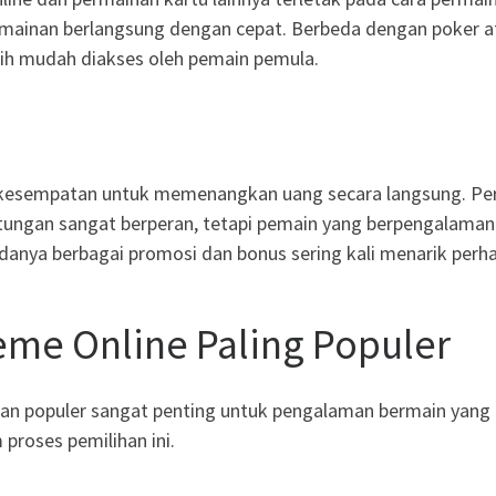
mainan berlangsung dengan cepat. Berbeda dengan poker at
ebih mudah diakses oleh pemain pemula.
da kesempatan untuk memenangkan uang secara langsung. Pe
tungan sangat berperan, tetapi pemain yang berpengalama
danya berbagai promosi dan bonus sering kali menarik perha
eme Online Paling Populer
 dan populer sangat penting untuk pengalaman bermain yan
 proses pemilihan ini.