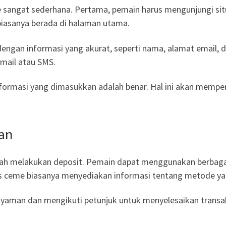
e sangat sederhana. Pertama, pemain harus mengunjungi sit
 biasanya berada di halaman utama.
engan informasi yang akurat, seperti nama, alamat email, d
mail atau SMS.
ormasi yang dimasukkan adalah benar. Hal ini akan memper
kan
dalah melakukan deposit. Pemain dapat menggunakan berbag
itus ceme biasanya menyediakan informasi tentang metode ya
yaman dan mengikuti petunjuk untuk menyelesaikan transak