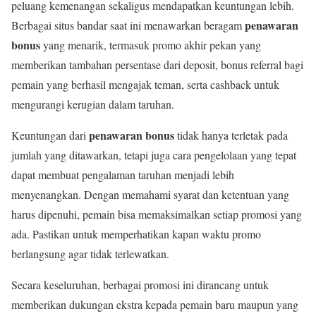
peluang kemenangan sekaligus mendapatkan keuntungan lebih.
penawaran
Berbagai situs bandar saat ini menawarkan beragam
bonus
yang menarik, termasuk promo akhir pekan yang
memberikan tambahan persentase dari deposit, bonus referral bagi
pemain yang berhasil mengajak teman, serta cashback untuk
mengurangi kerugian dalam taruhan.
penawaran bonus
Keuntungan dari
tidak hanya terletak pada
jumlah yang ditawarkan, tetapi juga cara pengelolaan yang tepat
dapat membuat pengalaman taruhan menjadi lebih
menyenangkan. Dengan memahami syarat dan ketentuan yang
harus dipenuhi, pemain bisa memaksimalkan setiap promosi yang
ada. Pastikan untuk memperhatikan kapan waktu promo
berlangsung agar tidak terlewatkan.
Secara keseluruhan, berbagai promosi ini dirancang untuk
memberikan dukungan ekstra kepada pemain baru maupun yang