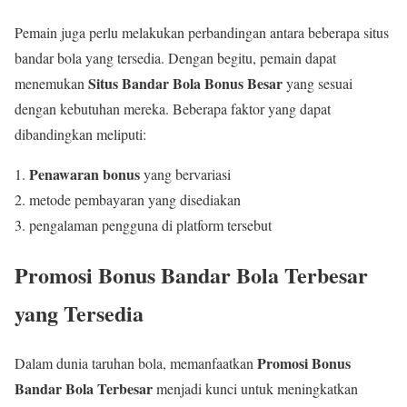
Pemain juga perlu melakukan perbandingan antara beberapa situs
bandar bola yang tersedia. Dengan begitu, pemain dapat
Situs Bandar Bola Bonus Besar
menemukan
yang sesuai
dengan kebutuhan mereka. Beberapa faktor yang dapat
dibandingkan meliputi:
Penawaran bonus
yang bervariasi
metode pembayaran yang disediakan
pengalaman pengguna di platform tersebut
Promosi Bonus Bandar Bola Terbesar
yang Tersedia
Promosi Bonus
Dalam dunia taruhan bola, memanfaatkan
Bandar Bola Terbesar
menjadi kunci untuk meningkatkan