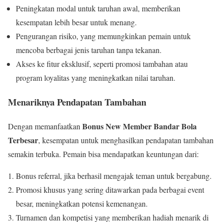
Peningkatan modal untuk taruhan awal, memberikan
kesempatan lebih besar untuk menang.
Pengurangan risiko, yang memungkinkan pemain untuk
mencoba berbagai jenis taruhan tanpa tekanan.
Akses ke fitur eksklusif, seperti promosi tambahan atau
program loyalitas yang meningkatkan nilai taruhan.
Menariknya Pendapatan Tambahan
Bonus New Member Bandar Bola
Dengan memanfaatkan
Terbesar
, kesempatan untuk menghasilkan pendapatan tambahan
semakin terbuka. Pemain bisa mendapatkan keuntungan dari:
Bonus referral, jika berhasil mengajak teman untuk bergabung.
Promosi khusus yang sering ditawarkan pada berbagai event
besar, meningkatkan potensi kemenangan.
Turnamen dan kompetisi yang memberikan hadiah menarik di