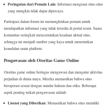
Peringatan dari Pemain Lain
: Informasi mengenai situs-situs
yang mungkin tidak dapat dipercaya.
Partisipasi dalam forum ini memungkinkan pemain untuk
mendapatkan informasi yang tidak tersedia di portal resmi. Suara
komunitas seringkali mencerminkan keadaan aktual situs,
sehingga ini menjadi sumber yang kaya untuk menentukan
keandalan suatu platform.
Pengawasan oleh Otoritas Game Online
Otoritas game online bertugas mengawasi dan mengatur aktivitas
perjudian di dunia maya. Mereka memastikan bahwa situs
beroperasi sesuai dengan standar hukum dan etika. Beberapa
aspek penting terkait pengawasan adalah:
Lisensi yang Diberikan
: Memastikan bahwa situs memiliki