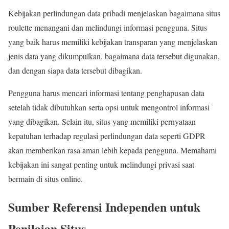
Kebijakan perlindungan data pribadi menjelaskan bagaimana situs
roulette menangani dan melindungi informasi pengguna. Situs
yang baik harus memiliki kebijakan transparan yang menjelaskan
jenis data yang dikumpulkan, bagaimana data tersebut digunakan,
dan dengan siapa data tersebut dibagikan.
Pengguna harus mencari informasi tentang penghapusan data
setelah tidak dibutuhkan serta opsi untuk mengontrol informasi
yang dibagikan. Selain itu, situs yang memiliki pernyataan
kepatuhan terhadap regulasi perlindungan data seperti GDPR
akan memberikan rasa aman lebih kepada pengguna. Memahami
kebijakan ini sangat penting untuk melindungi privasi saat
bermain di situs online.
Sumber Referensi Independen untuk
Penilaian Situs