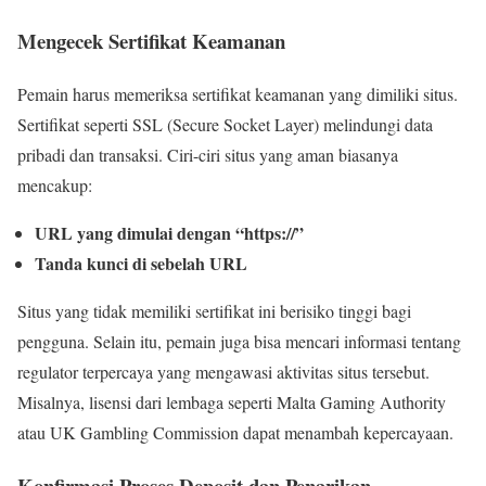
Mengecek Sertifikat Keamanan
Pemain harus memeriksa sertifikat keamanan yang dimiliki situs.
Sertifikat seperti SSL (Secure Socket Layer) melindungi data
pribadi dan transaksi. Ciri-ciri situs yang aman biasanya
mencakup:
URL yang dimulai dengan “https://”
Tanda kunci di sebelah URL
Situs yang tidak memiliki sertifikat ini berisiko tinggi bagi
pengguna. Selain itu, pemain juga bisa mencari informasi tentang
regulator terpercaya yang mengawasi aktivitas situs tersebut.
Misalnya, lisensi dari lembaga seperti Malta Gaming Authority
atau UK Gambling Commission dapat menambah kepercayaan.
Konfirmasi Proses Deposit dan Penarikan