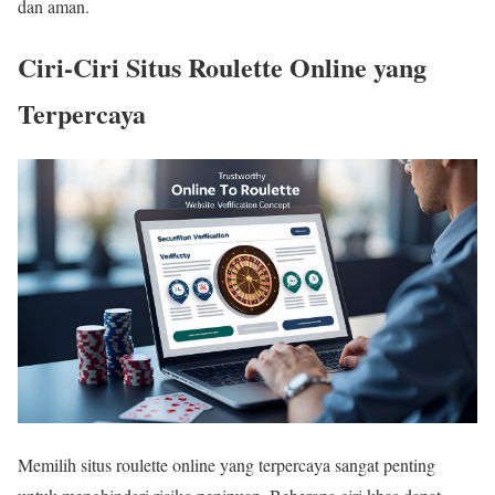
dan aman.
Ciri-Ciri Situs Roulette Online yang
Terpercaya
Memilih situs roulette online yang terpercaya sangat penting