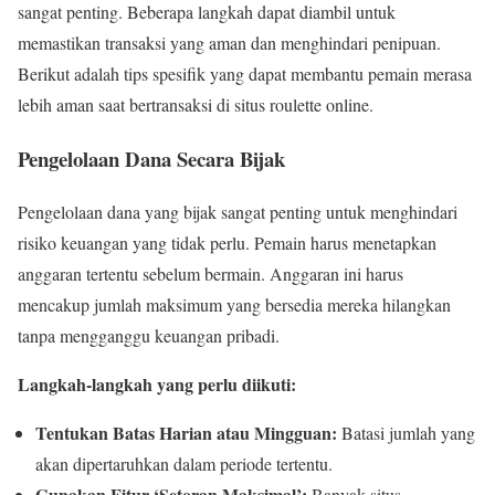
sangat penting. Beberapa langkah dapat diambil untuk
memastikan transaksi yang aman dan menghindari penipuan.
Berikut adalah tips spesifik yang dapat membantu pemain merasa
lebih aman saat bertransaksi di situs roulette online.
Pengelolaan Dana Secara Bijak
Pengelolaan dana yang bijak sangat penting untuk menghindari
risiko keuangan yang tidak perlu. Pemain harus menetapkan
anggaran tertentu sebelum bermain. Anggaran ini harus
mencakup jumlah maksimum yang bersedia mereka hilangkan
tanpa mengganggu keuangan pribadi.
Langkah-langkah yang perlu diikuti:
Tentukan Batas Harian atau Mingguan:
Batasi jumlah yang
akan dipertaruhkan dalam periode tertentu.
Gunakan Fitur ‘Setoran Maksimal’:
Banyak situs