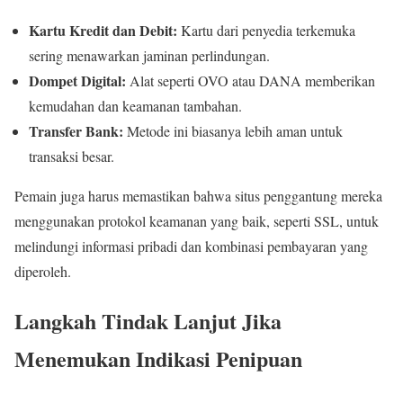
Kartu Kredit dan Debit:
Kartu dari penyedia terkemuka
sering menawarkan jaminan perlindungan.
Dompet Digital:
Alat seperti OVO atau DANA memberikan
kemudahan dan keamanan tambahan.
Transfer Bank:
Metode ini biasanya lebih aman untuk
transaksi besar.
Pemain juga harus memastikan bahwa situs penggantung mereka
menggunakan protokol keamanan yang baik, seperti SSL, untuk
melindungi informasi pribadi dan kombinasi pembayaran yang
diperoleh.
Langkah Tindak Lanjut Jika
Menemukan Indikasi Penipuan