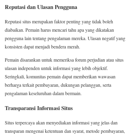
Reputasi dan Ulasan Pengguna
Reputasi situs merupakan faktor penting yang tidak boleh
diabaikan. Pemain harus mencari tahu apa yang dikatakan
pengguna lain tentang pengalaman mereka. Ulasan negatif yang
konsisten dapat menjadi bendera merah.
Pemain disarankan untuk memeriksa forum perjudian atau situs
ulasan independen untuk informasi yang lebih objektif.
Seringkali, komunitas pemain dapat memberikan wawasan
berharga terkait pembayaran, dukungan pelanggan, serta
pengalaman keseluruhan dalam bermain.
Transparansi Informasi Situs
Situs terpercaya akan menyediakan informasi yang jelas dan
transparan mengenai ketentuan dan syarat, metode pembayaran,