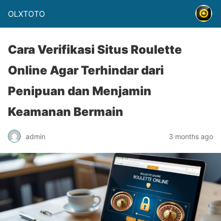
OLXTOTO
Cara Verifikasi Situs Roulette
Online Agar Terhindar dari
Penipuan dan Menjamin
Keamanan Bermain
admin
3 months ago