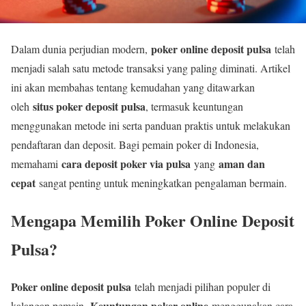
poker online deposit pulsa
Dalam dunia perjudian modern,
telah
menjadi salah satu metode transaksi yang paling diminati. Artikel
ini akan membahas tentang kemudahan yang ditawarkan
situs poker deposit pulsa
oleh
, termasuk keuntungan
menggunakan metode ini serta panduan praktis untuk melakukan
pendaftaran dan deposit. Bagi pemain poker di Indonesia,
cara deposit poker via pulsa
aman dan
memahami
yang
cepat
sangat penting untuk meningkatkan pengalaman bermain.
Mengapa Memilih Poker Online Deposit
Pulsa?
Poker online deposit pulsa
telah menjadi pilihan populer di
Keuntungan poker online
kalangan pemain.
menggunakan cara