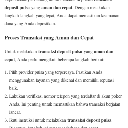
deposit pulsa
aman dan cepat
yang
. Dengan melakukan
langkah-langkah yang tepat, Anda dapat memastikan keamanan
dana yang Anda depositkan.
Proses Transaksi yang Aman dan Cepat
transaksi deposit pulsa
aman dan
Untuk melakukan
yang
cepat
, Anda perlu mengikuti beberapa langkah berikut:
Pilih provider pulsa yang terpercaya. Pastikan Anda
menggunakan layanan yang dikenal dan memiliki reputasi
baik.
Lakukan verifikasi nomor telepon yang terdaftar di akun poker
Anda. Ini penting untuk memastikan bahwa transaksi berjalan
lancar.
transaksi deposit pulsa
Ikuti instruksi untuk melakukan
.
Biasanya, langkah ini sangat sederhana dan cepat.