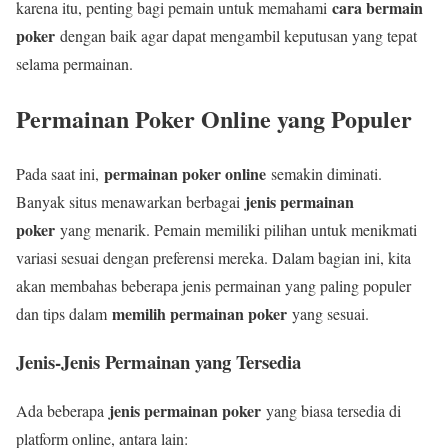
cara bermain
karena itu, penting bagi pemain untuk memahami
poker
dengan baik agar dapat mengambil keputusan yang tepat
selama permainan.
Permainan Poker Online yang Populer
permainan poker online
Pada saat ini,
semakin diminati.
jenis permainan
Banyak situs menawarkan berbagai
poker
yang menarik. Pemain memiliki pilihan untuk menikmati
variasi sesuai dengan preferensi mereka. Dalam bagian ini, kita
akan membahas beberapa jenis permainan yang paling populer
memilih permainan poker
dan tips dalam
yang sesuai.
Jenis-Jenis Permainan yang Tersedia
jenis permainan poker
Ada beberapa
yang biasa tersedia di
platform online, antara lain: