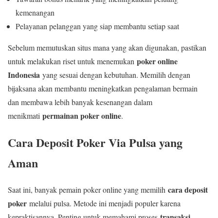
kemenangan
Pelayanan pelanggan yang siap membantu setiap saat
Sebelum memutuskan situs mana yang akan digunakan, pastikan
poker online
untuk melakukan riset untuk menemukan
Indonesia
yang sesuai dengan kebutuhan. Memilih dengan
bijaksana akan membantu meningkatkan pengalaman bermain
dan membawa lebih banyak kesenangan dalam
permainan poker online
menikmati
.
Cara Deposit Poker Via Pulsa yang
Aman
cara deposit
Saat ini, banyak pemain poker online yang memilih
poker
melalui pulsa. Metode ini menjadi populer karena
transaksi
kepraktisannya. Penting untuk memahami proses