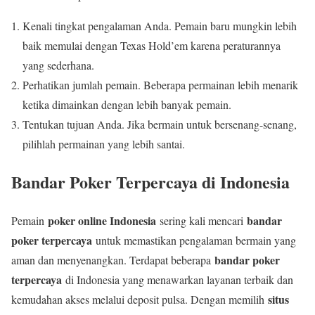
Kenali tingkat pengalaman Anda. Pemain baru mungkin lebih
baik memulai dengan Texas Hold’em karena peraturannya
yang sederhana.
Perhatikan jumlah pemain. Beberapa permainan lebih menarik
ketika dimainkan dengan lebih banyak pemain.
Tentukan tujuan Anda. Jika bermain untuk bersenang-senang,
pilihlah permainan yang lebih santai.
Bandar Poker Terpercaya di Indonesia
poker online Indonesia
bandar
Pemain
sering kali mencari
poker terpercaya
untuk memastikan pengalaman bermain yang
bandar poker
aman dan menyenangkan. Terdapat beberapa
terpercaya
di Indonesia yang menawarkan layanan terbaik dan
situs
kemudahan akses melalui deposit pulsa. Dengan memilih