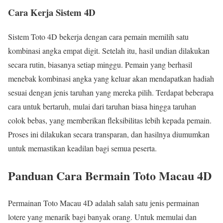
Cara Kerja Sistem 4D
Sistem Toto 4D bekerja dengan cara pemain memilih satu
kombinasi angka empat digit. Setelah itu, hasil undian dilakukan
secara rutin, biasanya setiap minggu. Pemain yang berhasil
menebak kombinasi angka yang keluar akan mendapatkan hadiah
sesuai dengan jenis taruhan yang mereka pilih. Terdapat beberapa
cara untuk bertaruh, mulai dari taruhan biasa hingga taruhan
colok bebas, yang memberikan fleksibilitas lebih kepada pemain.
Proses ini dilakukan secara transparan, dan hasilnya diumumkan
untuk memastikan keadilan bagi semua peserta.
Panduan Cara Bermain Toto Macau 4D
Permainan Toto Macau 4D adalah salah satu jenis permainan
lotere yang menarik bagi banyak orang. Untuk memulai dan