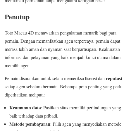
menikmati permainan tanpa mengalami kerugian besar.
Penutup
Toto Macau 4D menawarkan pengalaman menarik bagi para
pemain. Dengan memanfaatkan agen terpercaya, pemain dapat
merasa lebih aman dan nyaman saat berpartisipasi. Keakuratan
informasi dan pelayanan yang baik menjadi kunci utama dalam
memilih agen.
lisensi
reputasi
Pemain disarankan untuk selalu memeriksa
dan
setiap agen sebelum bermain. Beberapa poin penting yang perlu
diperhatikan meliputi:
Keamanan data
: Pastikan situs memiliki perlindungan yang
baik terhadap data pribadi.
Metode pembayaran
: Pilih agen yang menyediakan metode