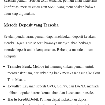
keaslian pemain. Setelah akun terdaftar, pemain akan menerima
konfirmasi melalui email atau SMS, yang menandakan bahwa
akun siap digunakan.
Metode Deposit yang Tersedia
Setelah pendaftaran, pemain dapat melakukan deposit ke akun
mereka. Agen Toto Macau biasanya menyediakan berbagai
metode deposit untuk kenyamanan. Beberapa metode umum
meliputi:
Transfer Bank
: Metode ini memungkinkan pemain untuk
mentransfer uang dari rekening bank mereka langsung ke akun
Toto Macau.
E-wallet
: Layanan seperti OVO, GoPay, dan DANA menjadi
pilihan populer karena kemudahan dan kecepatan transaksi.
Kartu Kredit/Debit
: Pemain dapat melakukan deposit