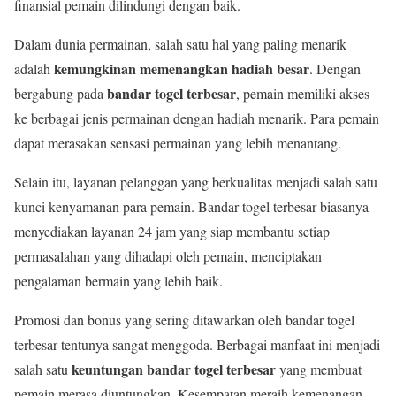
finansial pemain dilindungi dengan baik.
Dalam dunia permainan, salah satu hal yang paling menarik
kemungkinan memenangkan hadiah besar
adalah
. Dengan
bandar togel terbesar
bergabung pada
, pemain memiliki akses
ke berbagai jenis permainan dengan hadiah menarik. Para pemain
dapat merasakan sensasi permainan yang lebih menantang.
Selain itu, layanan pelanggan yang berkualitas menjadi salah satu
kunci kenyamanan para pemain. Bandar togel terbesar biasanya
menyediakan layanan 24 jam yang siap membantu setiap
permasalahan yang dihadapi oleh pemain, menciptakan
pengalaman bermain yang lebih baik.
Promosi dan bonus yang sering ditawarkan oleh bandar togel
terbesar tentunya sangat menggoda. Berbagai manfaat ini menjadi
keuntungan bandar togel terbesar
salah satu
yang membuat
pemain merasa diuntungkan. Kesempatan meraih kemenangan