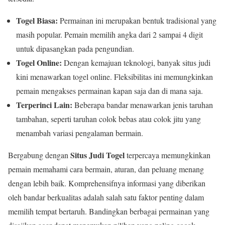
Togel Biasa:
Permainan ini merupakan bentuk tradisional yang
masih popular. Pemain memilih angka dari 2 sampai 4 digit
untuk dipasangkan pada pengundian.
Togel Online:
Dengan kemajuan teknologi, banyak situs judi
kini menawarkan togel online. Fleksibilitas ini memungkinkan
pemain mengakses permainan kapan saja dan di mana saja.
Terperinci Lain:
Beberapa bandar menawarkan jenis taruhan
tambahan, seperti taruhan colok bebas atau colok jitu yang
menambah variasi pengalaman bermain.
Situs Judi Togel
Bergabung dengan
terpercaya memungkinkan
pemain memahami cara bermain, aturan, dan peluang menang
dengan lebih baik. Komprehensifnya informasi yang diberikan
oleh bandar berkualitas adalah salah satu faktor penting dalam
memilih tempat bertaruh. Bandingkan berbagai permainan yang