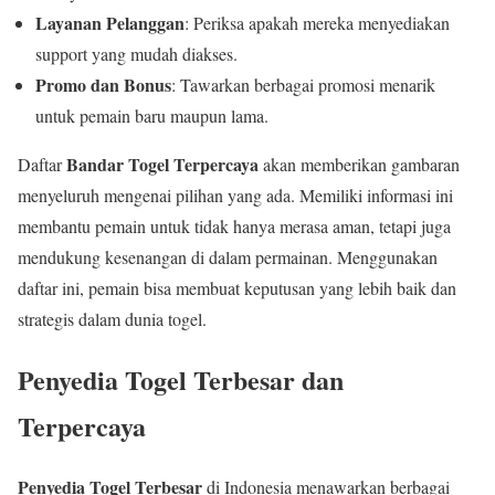
Layanan Pelanggan
: Periksa apakah mereka menyediakan
support yang mudah diakses.
Promo dan Bonus
: Tawarkan berbagai promosi menarik
untuk pemain baru maupun lama.
Bandar Togel Terpercaya
Daftar
akan memberikan gambaran
menyeluruh mengenai pilihan yang ada. Memiliki informasi ini
membantu pemain untuk tidak hanya merasa aman, tetapi juga
mendukung kesenangan di dalam permainan. Menggunakan
daftar ini, pemain bisa membuat keputusan yang lebih baik dan
strategis dalam dunia togel.
Penyedia Togel Terbesar dan
Terpercaya
Penyedia Togel Terbesar
di Indonesia menawarkan berbagai