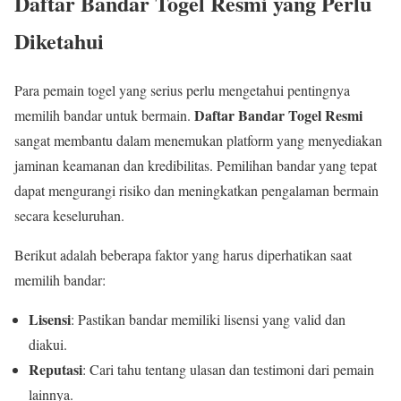
Daftar Bandar Togel Resmi yang Perlu
Diketahui
Para pemain togel yang serius perlu mengetahui pentingnya
Daftar Bandar Togel Resmi
memilih bandar untuk bermain.
sangat membantu dalam menemukan platform yang menyediakan
jaminan keamanan dan kredibilitas. Pemilihan bandar yang tepat
dapat mengurangi risiko dan meningkatkan pengalaman bermain
secara keseluruhan.
Berikut adalah beberapa faktor yang harus diperhatikan saat
memilih bandar:
Lisensi
: Pastikan bandar memiliki lisensi yang valid dan
diakui.
Reputasi
: Cari tahu tentang ulasan dan testimoni dari pemain
lainnya.