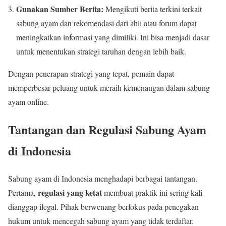
Gunakan Sumber Berita:
Mengikuti berita terkini terkait
sabung ayam dan rekomendasi dari ahli atau forum dapat
meningkatkan informasi yang dimiliki. Ini bisa menjadi dasar
untuk menentukan strategi taruhan dengan lebih baik.
Dengan penerapan strategi yang tepat, pemain dapat
memperbesar peluang untuk meraih kemenangan dalam sabung
ayam online.
Tantangan dan Regulasi Sabung Ayam
di Indonesia
Sabung ayam di Indonesia menghadapi berbagai tantangan.
regulasi yang ketat
Pertama,
membuat praktik ini sering kali
dianggap ilegal. Pihak berwenang berfokus pada penegakan
hukum untuk mencegah sabung ayam yang tidak terdaftar.