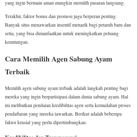
yang ingin bermain aman mungkin memilih pasaran langsung.
Terakhir, faktor bonus dan promosi juga berperan penting.
Banyak situs menawarkan insentif menarik bagi petaruh baru dan
setia, yang bisa dimanfaatkan untuk meningkatkan peluang
keuntungan.
Cara Memilih Agen Sabung Ayam
Terbaik
Memilih agen sabung ayam terbaik adalah langkah penting bagi
mereka yang ingin berpartisipasi dalam dunia sabung ayam. Hal
ini melibatkan penilaian kredibilitas agen serta kemudahan proses
pendaftaran yang mereka tawarkan. Berikut adalah beberapa
faktor krusial yang perlu dipertimbangkan.