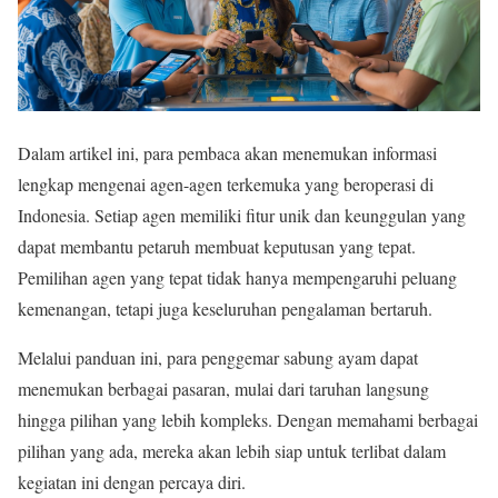
Dalam artikel ini, para pembaca akan menemukan informasi
lengkap mengenai agen-agen terkemuka yang beroperasi di
Indonesia. Setiap agen memiliki fitur unik dan keunggulan yang
dapat membantu petaruh membuat keputusan yang tepat.
Pemilihan agen yang tepat tidak hanya mempengaruhi peluang
kemenangan, tetapi juga keseluruhan pengalaman bertaruh.
Melalui panduan ini, para penggemar sabung ayam dapat
menemukan berbagai pasaran, mulai dari taruhan langsung
hingga pilihan yang lebih kompleks. Dengan memahami berbagai
pilihan yang ada, mereka akan lebih siap untuk terlibat dalam
kegiatan ini dengan percaya diri.