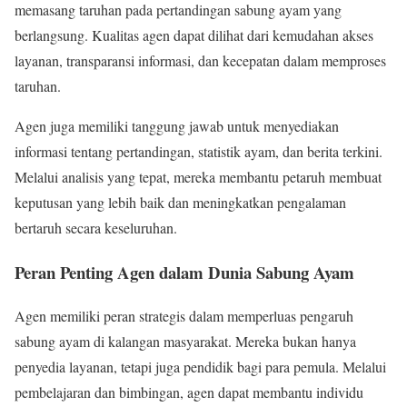
memasang taruhan pada pertandingan sabung ayam yang
berlangsung. Kualitas agen dapat dilihat dari kemudahan akses
layanan, transparansi informasi, dan kecepatan dalam memproses
taruhan.
Agen juga memiliki tanggung jawab untuk menyediakan
informasi tentang pertandingan, statistik ayam, dan berita terkini.
Melalui analisis yang tepat, mereka membantu petaruh membuat
keputusan yang lebih baik dan meningkatkan pengalaman
bertaruh secara keseluruhan.
Peran Penting Agen dalam Dunia Sabung Ayam
Agen memiliki peran strategis dalam memperluas pengaruh
sabung ayam di kalangan masyarakat. Mereka bukan hanya
penyedia layanan, tetapi juga pendidik bagi para pemula. Melalui
pembelajaran dan bimbingan, agen dapat membantu individu