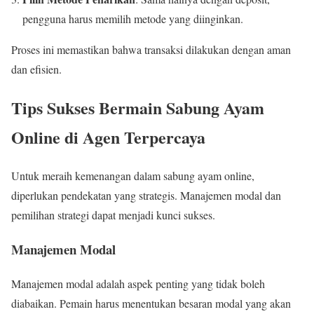
pengguna harus memilih metode yang diinginkan.
Proses ini memastikan bahwa transaksi dilakukan dengan aman
dan efisien.
Tips Sukses Bermain Sabung Ayam
Online di Agen Terpercaya
Untuk meraih kemenangan dalam sabung ayam online,
diperlukan pendekatan yang strategis. Manajemen modal dan
pemilihan strategi dapat menjadi kunci sukses.
Manajemen Modal
Manajemen modal adalah aspek penting yang tidak boleh
diabaikan. Pemain harus menentukan besaran modal yang akan