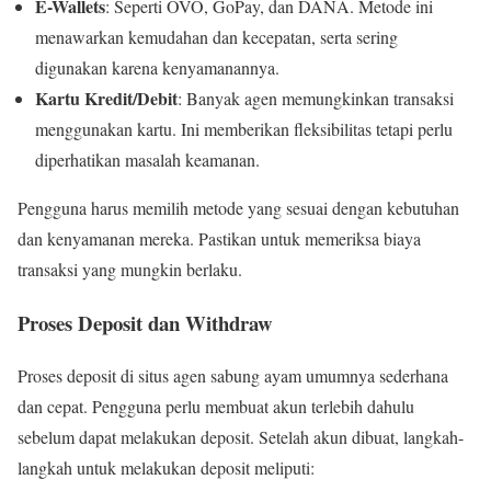
E-Wallets
: Seperti OVO, GoPay, dan DANA. Metode ini
menawarkan kemudahan dan kecepatan, serta sering
digunakan karena kenyamanannya.
Kartu Kredit/Debit
: Banyak agen memungkinkan transaksi
menggunakan kartu. Ini memberikan fleksibilitas tetapi perlu
diperhatikan masalah keamanan.
Pengguna harus memilih metode yang sesuai dengan kebutuhan
dan kenyamanan mereka. Pastikan untuk memeriksa biaya
transaksi yang mungkin berlaku.
Proses Deposit dan Withdraw
Proses deposit di situs agen sabung ayam umumnya sederhana
dan cepat. Pengguna perlu membuat akun terlebih dahulu
sebelum dapat melakukan deposit. Setelah akun dibuat, langkah-
langkah untuk melakukan deposit meliputi: