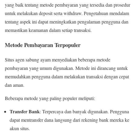
yang baik tentang metode pembayaran yang tersedia dan prosedur
untuk melakukan deposit serta withdraw. Pengetahuan mendalam
tentang aspek ini dapat meningkatkan pengalaman pengguna dan
memastikan keamanan dalam setiap transaksi.
Metode Pembayaran Terpopuler
Situs agen sabung ayam menyediakan beberapa metode
pembayaran yang umum digunakan. Metode ini dirancang untuk
memudahkan pengguna dalam melakukan transaksi dengan cepat
dan aman.
Beberapa metode yang paling populer meliputi:
Transfer Bank
: Terpercaya dan banyak digunakan. Pengguna
dapat mentransfer dana langsung dari rekening bank mereka ke
akun situs.