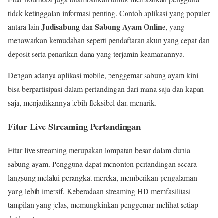
tidak ketinggalan informasi penting. Contoh aplikasi yang populer
Judisabung
Sabung Ayam Online
antara lain
dan
, yang
menawarkan kemudahan seperti pendaftaran akun yang cepat dan
deposit serta penarikan dana yang terjamin keamanannya.
Dengan adanya aplikasi mobile, penggemar sabung ayam kini
bisa berpartisipasi dalam pertandingan dari mana saja dan kapan
saja, menjadikannya lebih fleksibel dan menarik.
Fitur Live Streaming Pertandingan
Fitur live streaming merupakan lompatan besar dalam dunia
sabung ayam. Pengguna dapat menonton pertandingan secara
langsung melalui perangkat mereka, memberikan pengalaman
yang lebih imersif. Keberadaan streaming HD memfasilitasi
tampilan yang jelas, memungkinkan penggemar melihat setiap