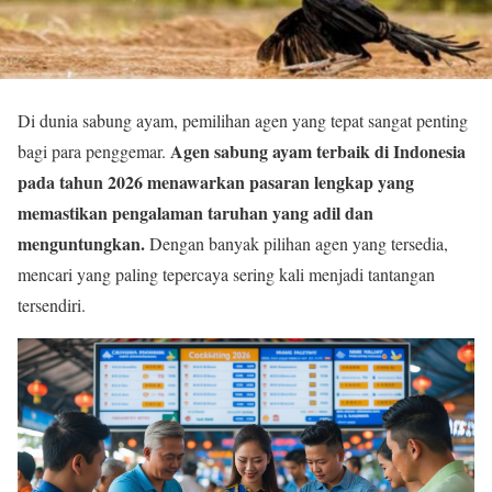
Di dunia sabung ayam, pemilihan agen yang tepat sangat penting
Agen sabung ayam terbaik di Indonesia
bagi para penggemar.
pada tahun 2026 menawarkan pasaran lengkap yang
memastikan pengalaman taruhan yang adil dan
menguntungkan.
Dengan banyak pilihan agen yang tersedia,
mencari yang paling tepercaya sering kali menjadi tantangan
tersendiri.