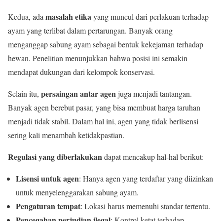
masalah etika
Kedua, ada
yang muncul dari perlakuan terhadap
ayam yang terlibat dalam pertarungan. Banyak orang
menganggap sabung ayam sebagai bentuk kekejaman terhadap
hewan. Penelitian menunjukkan bahwa posisi ini semakin
mendapat dukungan dari kelompok konservasi.
persaingan antar agen
Selain itu,
juga menjadi tantangan.
Banyak agen berebut pasar, yang bisa membuat harga taruhan
menjadi tidak stabil. Dalam hal ini, agen yang tidak berlisensi
sering kali menambah ketidakpastian.
Regulasi yang diberlakukan
dapat mencakup hal-hal berikut:
Lisensi untuk agen
: Hanya agen yang terdaftar yang diizinkan
untuk menyelenggarakan sabung ayam.
Pengaturan tempat
: Lokasi harus memenuhi standar tertentu.
Pencegahan perjudian ilegal
: Kontrol ketat terhadap