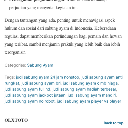
perjudian yang menyertai kegiatan ini.
Dengan tantangan yang ada, penting untuk menavigasi aspek
hukum dan sosial dari sabung ayam di Indonesia. Keberadaan
regulasi dapat memberikan perlindungan bagi pemain dan hewan
yang terlibat, sambil menjamin praktik yang lebih baik dan lebih
terorganisir.
Categories:
Sabung Ayam
Tags:
judi sabung ayam 24 jam nonstop
,
judi sabung ayam anti
rungkat
,
judi sabung ayam bri
,
judi sabung ayam cimb niaga
,
judi sabung ayam full hd
,
judi sabung ayam hadiah terbesar
,
judi sabung ayam jackpot jutaan
,
judi sabung ayam mandiri
,
judi sabung ayam no robot
,
judi sabung ayam player vs player
OLXTOTO
Back to top