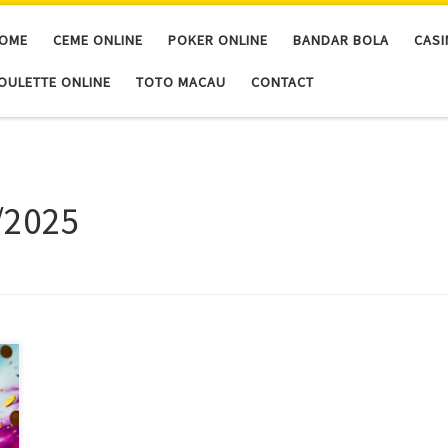
OME
CEME ONLINE
POKER ONLINE
BANDAR BOLA
CAS
OULETTE ONLINE
TOTO MACAU
CONTACT
/2025